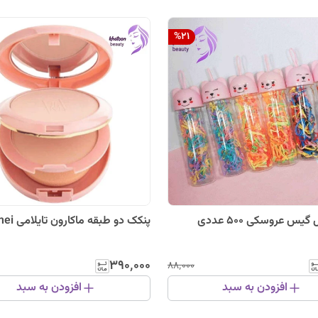
%
21
س عروسکی 500 عددی
پنکک دو طبقه ماکارون تایلامی tailamei
۳۹۰٬۰۰۰
۸۸٬۰۰۰
افزودن به سبد
افزودن به سبد