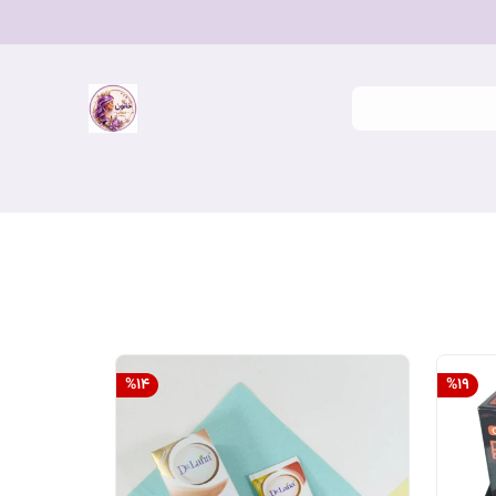
%
14
%
19