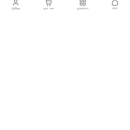
خانه
دسته‌بندی
سبد خرید
پروفایل
دسترسی سریع
تماس با ما
شکایات
درباره ما
قوانین و مقررات
سیاست حریم خصوصی
جهت ارتباط با پشتییبانی با شماره تماس 09372151899 در ارتباط باشید
شماره تماس
09372151899
آدرس ایمیل
khatoonbeauty@mailfa.com