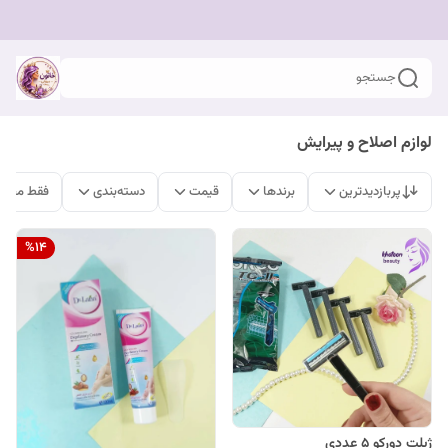
جستجو
لوازم اصلاح و پیرایش
پربازدیدترین
برندها
قیمت
دسته‌بندی
فقط محصو
%
14
ژیلت دورکو 5 عددی