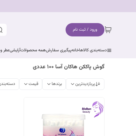
ورود / ثبت نام
دسته‌بندی کالاها
خانه
پیگیری سفارش
همه محصولات
آرایشی
عطر و 
گوش پاککن هاکان آسا 100 عددی
پربازدیدترین
برندها
قیمت
دسته‌بند