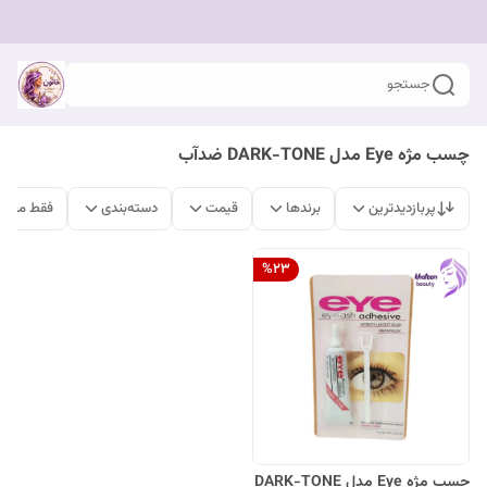
جستجو
چسب مژه Eye مدل DARK-TONE ضدآب
پربازدیدترین
برندها
قیمت
دسته‌بندی
فقط محصو
%
23
چسب مژه Eye مدل DARK-TONE