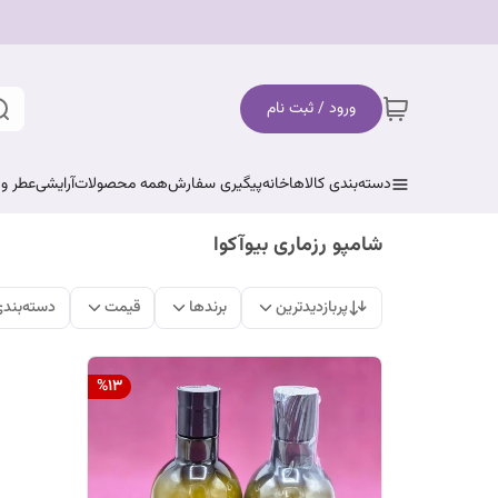
ورود / ثبت نام
دسته‌بندی کالاها
خانه
پیگیری سفارش
همه محصولات
آرایشی
عطر و 
شامپو رزماری بیوآکوا
پربازدیدترین
برندها
قیمت
دسته‌بند
%
13