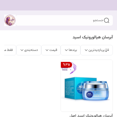
جستجو
آبرسان هیالورونیک اسید
پربازدیدترین
برندها
قیمت
دسته‌بندی
فقط محصو
%
35
آبرسان هیالورونیک اسید اصل