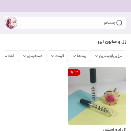
جستجو
ژل و صابون ابرو
پربازدیدترین
برندها
قیمت
دسته‌بندی
فقط محصو
%
23
ژل ابرو اسنس