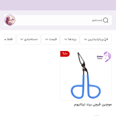
جستجو
پربازدیدترین
برندها
قیمت
دسته‌بندی
فقط محصو
%
10
موچین قیچی برند تیتانیوم