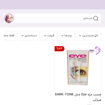
جستجو
جدیدترین
برندها
قیمت
دسته‌بندی
فقط محصولا
%
23
چسب مژه Eye مدل DARK-TONE
ضدآب